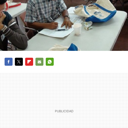
FACEBOOK
TWITTER
FLIPBOARD
E-
WHATSAPP
MAIL