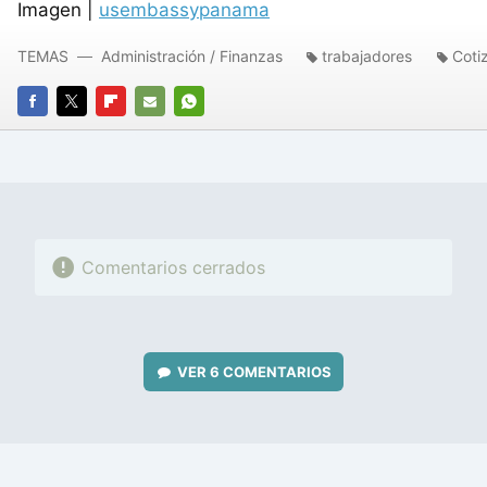
Imagen |
usembassypanama
TEMAS
Administración / Finanzas
trabajadores
Coti
FACEBOOK
TWITTER
FLIPBOARD
E-
WHATSAPP
MAIL
Comentarios cerrados
VER
6 COMENTARIOS