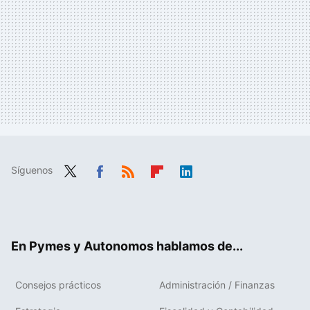
Síguenos
Twit
Fac
RSS
Flip
Link
ter
ebo
boa
edIn
ok
rd
En Pymes y Autonomos hablamos de...
Consejos prácticos
Administración / Finanzas