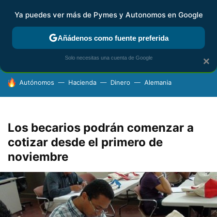
Ya puedes ver más de Pymes y Autonomos en Google
FISCALIDAD Y CONTABILIDAD
KIT DIGITAL
RENTA
AG
Añádenos como fuente preferida
Solo necesitas una cuenta de Google
×
HOY SE HABLA DE
Autónomos
Hacienda
Dinero
Alemania
Los becarios podrán comenzar a
cotizar desde el primero de
noviembre