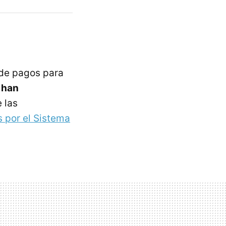
de pagos para
 han
 las
 por el Sistema