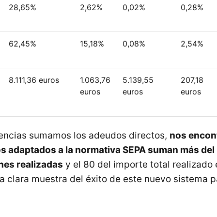
28,65%
2,62%
0,02%
0,28%
62,45%
15,18%
0,08%
2,54%
8.111,36 euros
1.063,76
5.139,55
207,18
euros
euros
euros
erencias sumamos los adeudos directos,
nos encon
os adaptados a la normativa SEPA suman más del 
nes realizadas
y el 80 del importe total realizado
a clara muestra del éxito de este nuevo sistema 