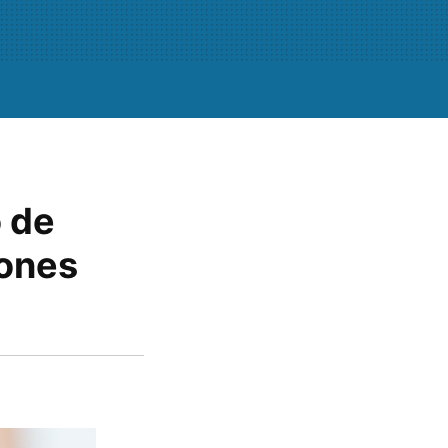
o de
iones