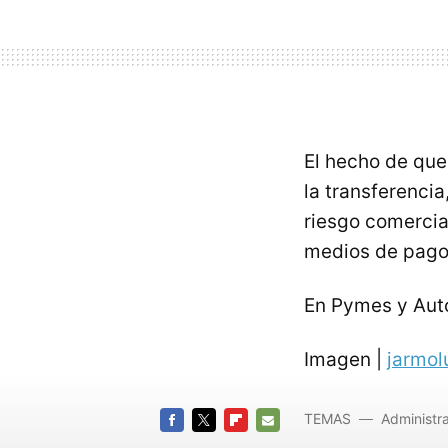
El hecho de que
la transferenci
riesgo comerci
medios de pago
En Pymes y Au
Imagen |
jarmol
TEMAS
Administra
FACEBOOK
TWITTER
FLIPBOARD
E-