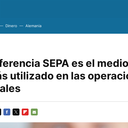
Dinero
Alemania
ferencia SEPA es el medi
s utilizado en las operac
ales
FACEBOOK
TWITTER
FLIPBOARD
E-
MAIL