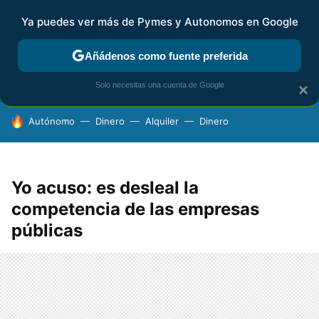
Ya puedes ver más de Pymes y Autonomos en Google
FISCALIDAD Y CONTABILIDAD
KIT DIGITAL
RENTA
AG
Añádenos como fuente preferida
Solo necesitas una cuenta de Google
×
HOY SE HABLA DE
Autónomo
Dinero
Alquiler
Dinero
Yo acuso: es desleal la
competencia de las empresas
públicas