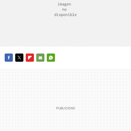
FACEBOOK
TWITTER
FLIPBOARD
E-
WHATSAPP
MAIL