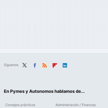
Síguenos
Twit
Fac
RSS
Flip
Link
ter
ebo
boa
edIn
ok
rd
En Pymes y Autonomos hablamos de...
Consejos prácticos
Administración / Finanzas