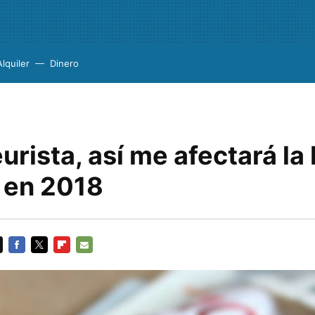
Alquiler
Dinero
urista, así me afectará la
F en 2018
FACEBOOK
TWITTER
FLIPBOARD
E-
MAIL