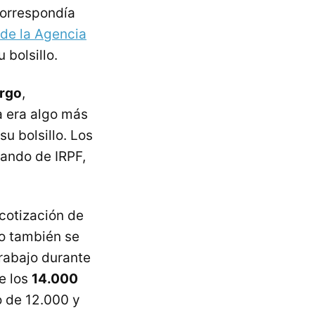
 correspondía
 de la Agencia
 bolsillo.
argo
,
a era algo más
u bolsillo. Los
ando de IRPF,
cotización de
so también se
trabajo durante
e los
14.000
o de 12.000 y