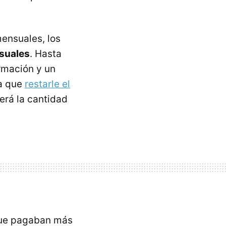
mensuales, los
nsuales
. Hasta
rmación y un
ía que
restarle el
será la cantidad
que pagaban más