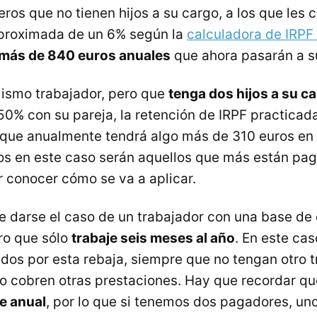
teros que no tienen hijos a su cargo, a los que les
aproximada de un 6% según la
calculadora de IRPF
 más de 840 euros anuales
que ahora pasarán a su
mismo trabajador, pero que
tenga dos hijos a su c
0% con su pareja, la retención de IRPF practicad
o que anualmente tendrá algo más de 310 euros en s
s en este caso serán aquellos que más están pag
r conocer cómo se va a aplicar.
e darse el caso de un trabajador con una base de 
ro que sólo
trabaje seis meses al año
. En este ca
ados por esta rebaja, siempre que no tengan otro 
o o cobren otras prestaciones. Hay que recordar qu
te anual
, por lo que si tenemos dos pagadores, un