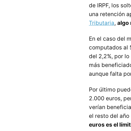
de IRPF, los sol
una retención 
Tributaria
,
algo
En el caso del 
computados al 5
del 2,2%, por l
más beneficiado
aunque falta po
Por último pued
2.000 euros, pe
verían benefici
el resto del añ
euros es el lími