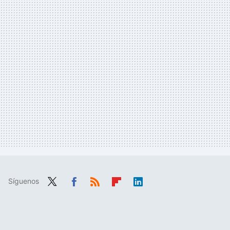
Síguenos
Twit
Fac
RSS
Flip
Link
ter
ebo
boa
edIn
ok
rd