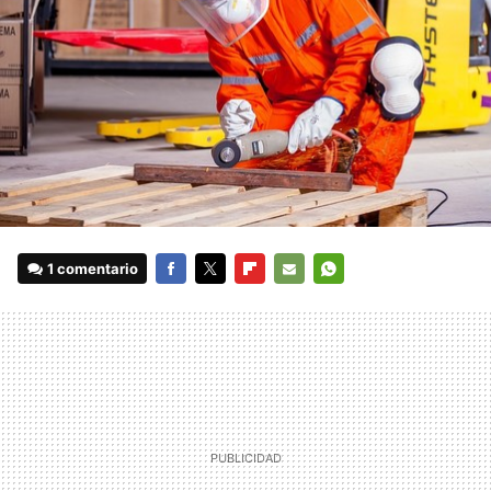
1 comentario
FACEBOOK
TWITTER
FLIPBOARD
E-
WHATSAPP
MAIL