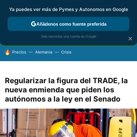
Ya puedes ver más de Pymes y Autonomos en Google
FISCALIDAD Y CONTABILIDAD
KIT DIGITAL
RENTA
AG
Añádenos como fuente preferida
Solo necesitas una cuenta de Google
×
HOY SE HABLA DE
Precios
Alemania
Crisis
Regularizar la figura del TRADE, la
nueva enmienda que piden los
autónomos a la ley en el Senado