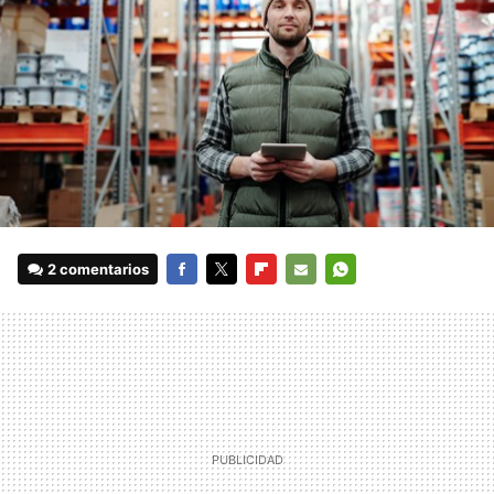
2 comentarios
FACEBOOK
TWITTER
FLIPBOARD
E-
WHATSAPP
MAIL