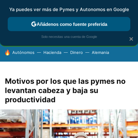
Ya puedes ver más de Pymes y Autonomos en Google
FISCALIDAD Y CONTABILIDAD
KIT DIGITAL
RENTA
AG
Añádenos como fuente preferida
Solo necesitas una cuenta de Google
×
HOY SE HABLA DE
Autónomos
Hacienda
Dinero
Alemania
Motivos por los que las pymes no
levantan cabeza y baja su
productividad