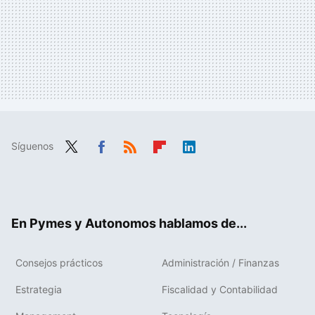
Síguenos
Twit
Fac
RSS
Flip
Link
ter
ebo
boa
edIn
ok
rd
En Pymes y Autonomos hablamos de...
Consejos prácticos
Administración / Finanzas
Estrategia
Fiscalidad y Contabilidad