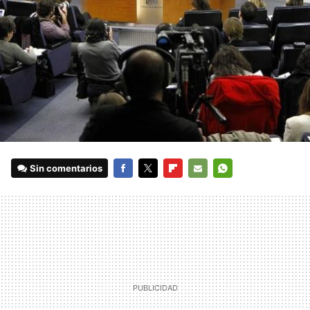
Sin comentarios
FACEBOOK
TWITTER
FLIPBOARD
E-
WHATSAPP
MAIL