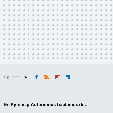
Síguenos
Twit
Fac
RSS
Flip
Link
ter
ebo
boa
edIn
ok
rd
En Pymes y Autonomos hablamos de...