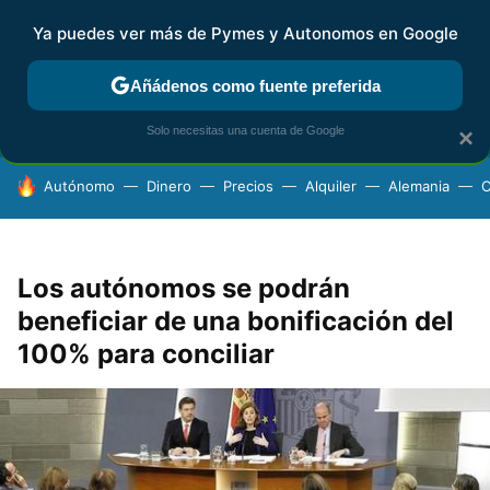
Ya puedes ver más de Pymes y Autonomos en Google
FISCALIDAD Y CONTABILIDAD
KIT DIGITAL
RENTA
AG
Añádenos como fuente preferida
Solo necesitas una cuenta de Google
×
HOY SE HABLA DE
Autónomo
Dinero
Precios
Alquiler
Alemania
C
Los autónomos se podrán
beneficiar de una bonificación del
100% para conciliar