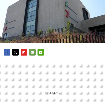
FACEBOOK
TWITTER
FLIPBOARD
E-
WHATSAPP
MAIL