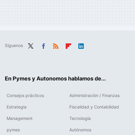
Síguenos
Twit
Fac
RSS
Flip
Link
ter
ebo
boa
edIn
ok
rd
En Pymes y Autonomos hablamos de...
Consejos prácticos
Administración / Finanzas
Estrategia
Fiscalidad y Contabilidad
Management
Tecnología
pymes
Autónomos