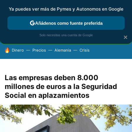
Ya puedes ver más de Pymes y Autonomos en Google
FISCALIDAD Y CONTABILIDAD
KIT DIGITAL
RENTA
AG
Añádenos como fuente preferida
Solo necesitas una cuenta de Google
×
HOY SE HABLA DE
Dinero
Precios
Alemania
Crisis
Las empresas deben 8.000
millones de euros a la Seguridad
Social en aplazamientos