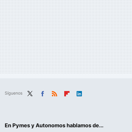
Síguenos
Twit
Fac
RSS
Flip
Link
ter
ebo
boa
edIn
ok
rd
En Pymes y Autonomos hablamos de...