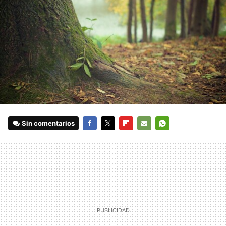
Sin comentarios
FACEBOOK
TWITTER
FLIPBOARD
E-
WHATSAPP
MAIL