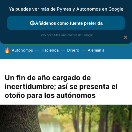
Ya puedes ver más de Pymes y Autonomos en Google
FISCALIDAD Y CONTABILIDAD
KIT DIGITAL
RENTA
AG
Añádenos como fuente preferida
Solo necesitas una cuenta de Google
×
HOY SE HABLA DE
Autónomos
Hacienda
Dinero
Alemania
Un fin de año cargado de
incertidumbre; así se presenta el
otoño para los autónomos