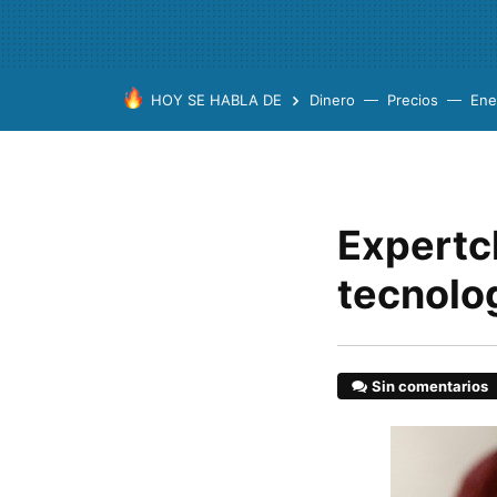
HOY SE HABLA DE
Dinero
Precios
Ene
Expertcl
tecnolog
Sin comentarios