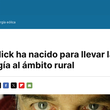
rgía eólica
ick ha nacido para llevar 
ía al ámbito rural
FACEBOOK
TWITTER
FLIPBOARD
E-
MAIL