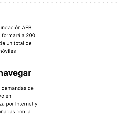
Fundación AEB,
e formará a 200
de un total de
móviles
 navegar
las demandas de
vo en
a por Internet y
onadas con la