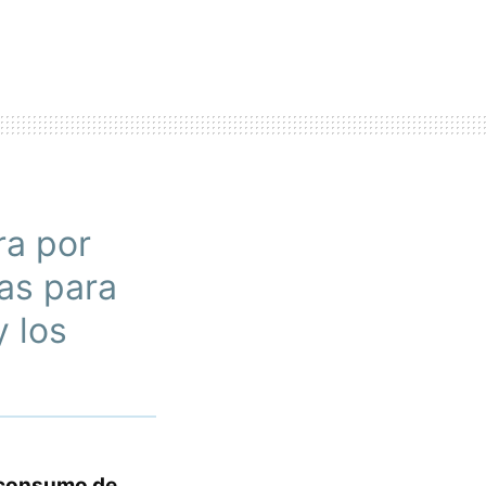
ra por
as para
 los
 consumo de