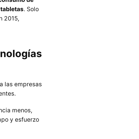
 tabletas
. Solo
n 2015,
cnologías
ra las empresas
entes.
uncia menos,
mpo y esfuerzo