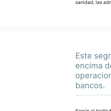
sanidad, las adm
Este seg
encima de
operacion
bancos.
Según el Institu