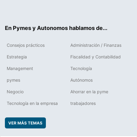
Twit
Fac
RSS
Flip
Link
ter
ebo
boa
edIn
ok
rd
En Pymes y Autonomos hablamos de...
Consejos prácticos
Administración / Finanzas
Estrategia
Fiscalidad y Contabilidad
Management
Tecnología
pymes
Autónomos
Negocio
Ahorrar en la pyme
Tecnología en la empresa
trabajadores
VER MÁS TEMAS