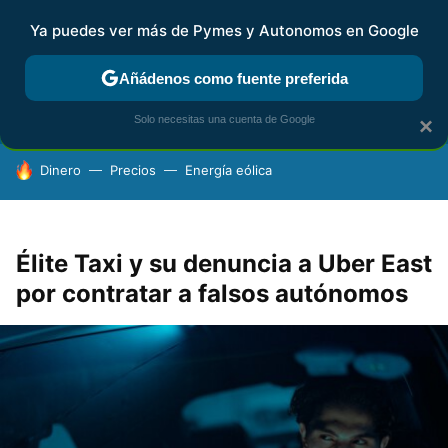
Ya puedes ver más de Pymes y Autonomos en Google
FISCALIDAD Y CONTABILIDAD
KIT DIGITAL
RENTA
AG
Añádenos como fuente preferida
Solo necesitas una cuenta de Google
×
HOY SE HABLA DE
Dinero
Precios
Energía eólica
Élite Taxi y su denuncia a Uber East
por contratar a falsos autónomos