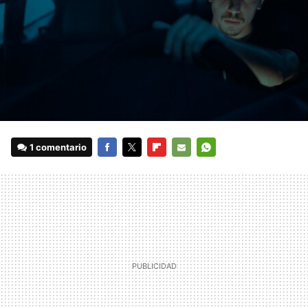
1 comentario
FACEBOOK
TWITTER
FLIPBOARD
E-
WHATSAPP
MAIL