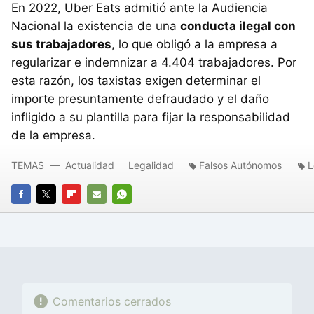
En 2022, Uber Eats admitió ante la Audiencia
Nacional la existencia de una
conducta ilegal con
sus trabajadores
, lo que obligó a la empresa a
regularizar e indemnizar a 4.404 trabajadores. Por
esta razón, los taxistas exigen determinar el
importe presuntamente defraudado y el daño
infligido a su plantilla para fijar la responsabilidad
de la empresa.
TEMAS
Actualidad
Legalidad
Falsos Autónomos
L
FACEBOOK
TWITTER
FLIPBOARD
E-
WHATSAPP
MAIL
Comentarios cerrados