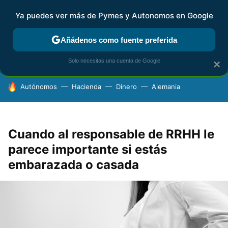
Ya puedes ver más de Pymes y Autonomos en Google
FISCALIDAD Y CONTABILIDAD
KIT DIGITAL
RENTA
AG
Añádenos como fuente preferida
Solo necesitas una cuenta de Google
×
HOY SE HABLA DE
Autónomos
Hacienda
Dinero
Alemania
Cuando al responsable de RRHH le
parece importante si estás
embarazada o casada