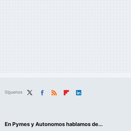
Síguenos
Twit
Fac
RSS
Flip
Link
ter
ebo
boa
edIn
ok
rd
En Pymes y Autonomos hablamos de...