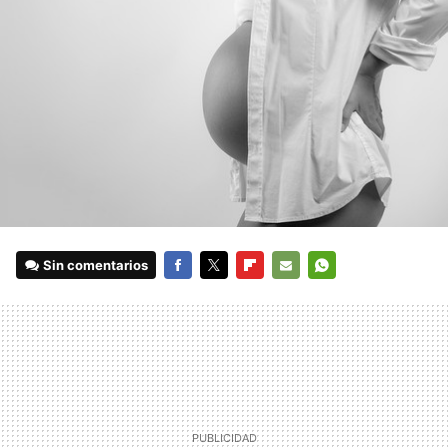
Sin comentarios
FACEBOOK
TWITTER
FLIPBOARD
E-
WHATSAPP
MAIL