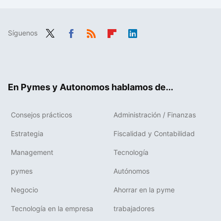
Síguenos
Twit
Fac
RSS
Flip
Link
ter
ebo
boa
edIn
ok
rd
En Pymes y Autonomos hablamos de...
Consejos prácticos
Administración / Finanzas
Estrategia
Fiscalidad y Contabilidad
Management
Tecnología
pymes
Autónomos
Negocio
Ahorrar en la pyme
Tecnología en la empresa
trabajadores