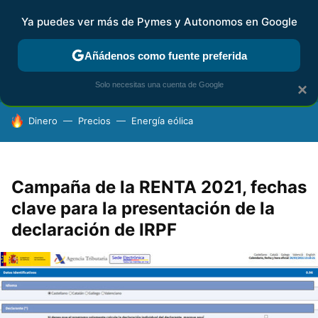
Ya puedes ver más de Pymes y Autonomos en Google
FISCALIDAD Y CONTABILIDAD
KIT DIGITAL
RENTA
AG
Añádenos como fuente preferida
Solo necesitas una cuenta de Google
×
HOY SE HABLA DE
Dinero
Precios
Energía eólica
Campaña de la RENTA 2021, fechas
clave para la presentación de la
declaración de IRPF