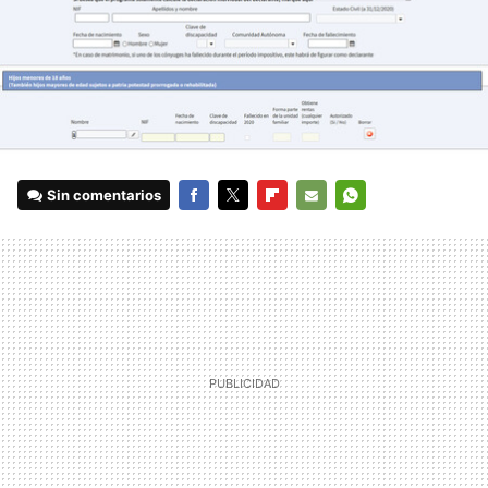
Sin comentarios
FACEBOOK
TWITTER
FLIPBOARD
E-
WHATSAPP
MAIL