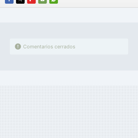
FACEBOOK
TWITTER
FLIPBOARD
E-
WHATSAPP
MAIL
Comentarios cerrados