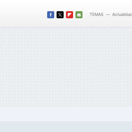
TEMAS
Actualida
FACEBOOK
TWITTER
FLIPBOARD
E-
MAIL