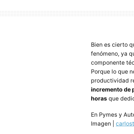
Bien es cierto 
fenómeno, ya qu
componente técn
Porque lo que n
productividad r
incremento de p
horas
que dedic
En Pymes y Au
Imagen |
carlos