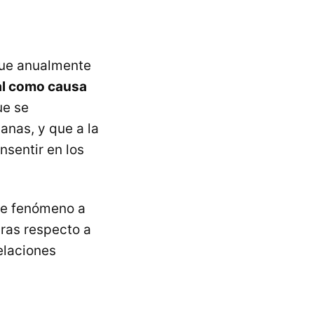
ue anualmente
ral como causa
ue se
anas, y que a la
sentir en los
ste fenómeno a
uras respecto a
relaciones