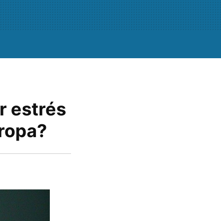
r estrés
uropa?