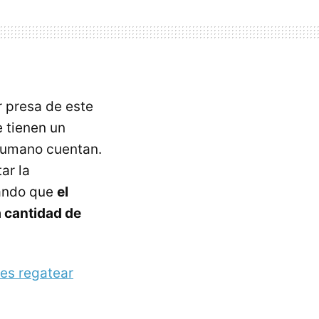
r presa de este
e tienen un
humano cuentan.
ar la
iando que
el
a cantidad de
 es regatear