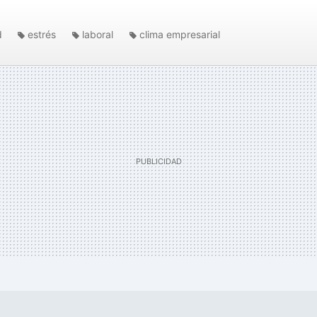
d
estrés
laboral
clima empresarial