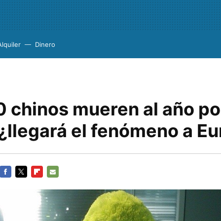
Alquiler
Dinero
 chinos mueren al año po
 ¿llegará el fenómeno a E
FACEBOOK
TWITTER
FLIPBOARD
E-
MAIL