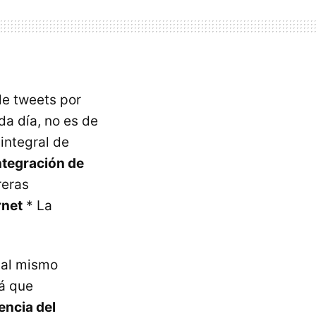
de tweets por
da día, no es de
integral de
ntegración de
reras
rnet
* La
o al mismo
á que
encia del