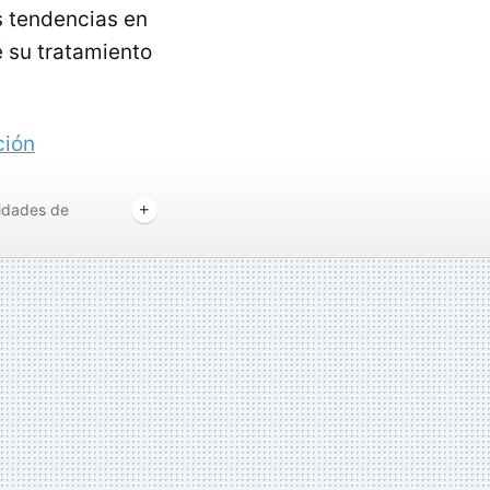
s tendencias en
é su tratamiento
ción
idades de