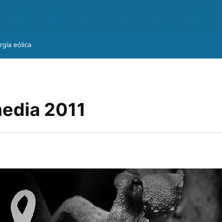
rgía eólica
media 2011