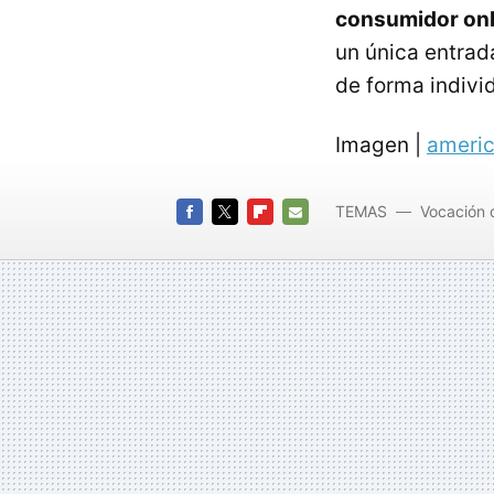
consumidor onl
un única entrad
de forma indivi
Imagen |
americ
TEMAS
Vocación 
Negocio
FACEBOOK
TWITTER
FLIPBOARD
E-
MAIL