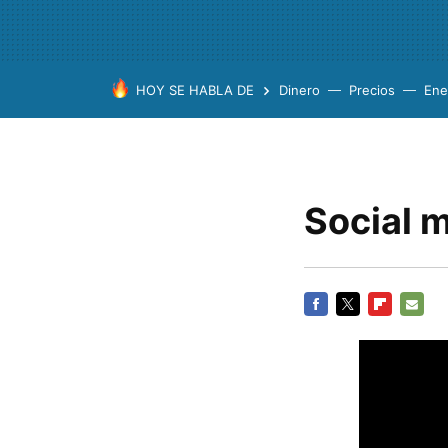
HOY SE HABLA DE
Dinero
Precios
Ene
Social 
FACEBOOK
TWITTER
FLIPBOARD
E-
MAIL