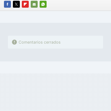
FACEBOOK
TWITTER
FLIPBOARD
E-
WHATSAPP
MAIL
Comentarios cerrados