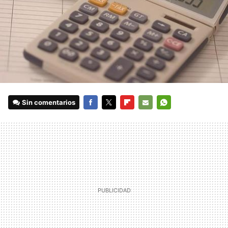
Sin comentarios
FACEBOOK
TWITTER
FLIPBOARD
E-
WHATSAPP
MAIL