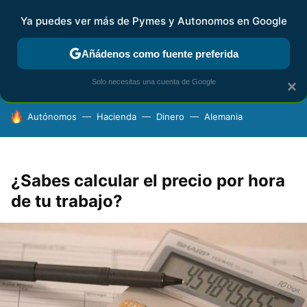
Ya puedes ver más de Pymes y Autonomos en Google
FISCALIDAD Y CONTABILIDAD
KIT DIGITAL
RENTA
AG
Añádenos como fuente preferida
Solo necesitas una cuenta de Google
×
HOY SE HABLA DE
Autónomos
Hacienda
Dinero
Alemania
¿Sabes calcular el precio por hora
de tu trabajo?