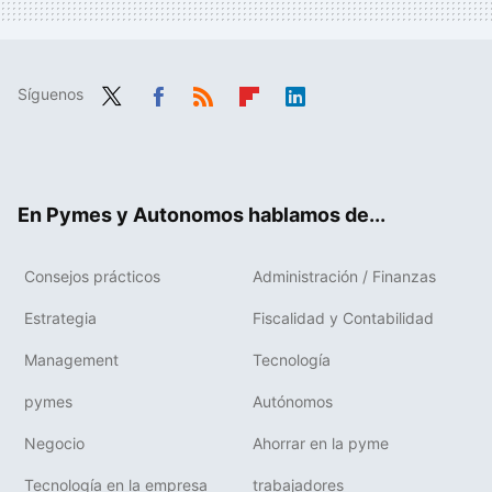
Síguenos
Twit
Fac
RSS
Flip
Link
ter
ebo
boa
edIn
ok
rd
En Pymes y Autonomos hablamos de...
Consejos prácticos
Administración / Finanzas
Estrategia
Fiscalidad y Contabilidad
Management
Tecnología
pymes
Autónomos
Negocio
Ahorrar en la pyme
Tecnología en la empresa
trabajadores