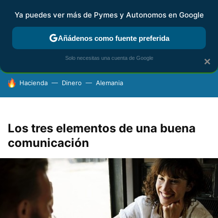
Ya puedes ver más de Pymes y Autonomos en Google
FISCALIDAD Y CONTABILIDAD
KIT DIGITAL
RENTA
AG
Añádenos como fuente preferida
Solo necesitas una cuenta de Google
×
HOY SE HABLA DE
Hacienda
Dinero
Alemania
Los tres elementos de una buena
comunicación