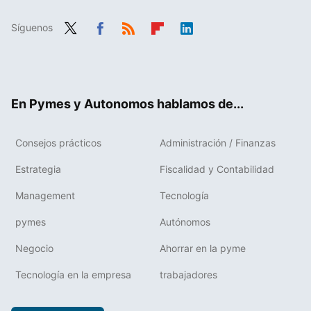
Síguenos
Twit
Fac
RSS
Flip
Link
ter
ebo
boa
edIn
ok
rd
En Pymes y Autonomos hablamos de...
Consejos prácticos
Administración / Finanzas
Estrategia
Fiscalidad y Contabilidad
Management
Tecnología
pymes
Autónomos
Negocio
Ahorrar en la pyme
Tecnología en la empresa
trabajadores