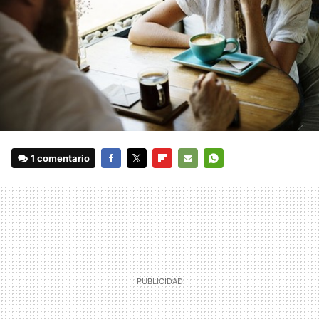
1 comentario
FACEBOOK
TWITTER
FLIPBOARD
E-
WHATSAPP
MAIL