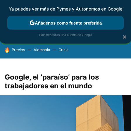
Ya puedes ver más de Pymes y Autonomos en Google
FISCALIDAD Y CONTABILIDAD
KIT DIGITAL
RENTA
AG
Añádenos como fuente preferida
Solo necesitas una cuenta de Google
×
HOY SE HABLA DE
Precios
Alemania
Crisis
Google, el ‘paraíso’ para los
trabajadores en el mundo