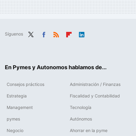
Síguenos
Twit
Fac
RSS
Flip
Link
ter
ebo
boa
edIn
ok
rd
En Pymes y Autonomos hablamos de...
Consejos prácticos
Administración / Finanzas
Estrategia
Fiscalidad y Contabilidad
Management
Tecnología
pymes
Autónomos
Negocio
Ahorrar en la pyme