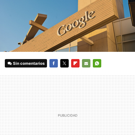
Sin comentarios
FACEBOOK
TWITTER
FLIPBOARD
E-
WHATSAPP
MAIL