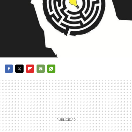
FACEBOOK
TWITTER
FLIPBOARD
E-
WHATSAPP
MAIL