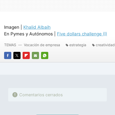
Imagen |
Khalid Albaih
En Pymes y Autónomos |
Five dollars challenge (I)
TEMAS
Vocación de empresa
estrategia
creatividad
FACEBOOK
TWITTER
FLIPBOARD
E-
WHATSAPP
MAIL
Comentarios cerrados