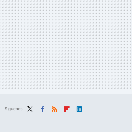
Síguenos
Twit
Fac
RSS
Flip
Link
ter
ebo
boa
edIn