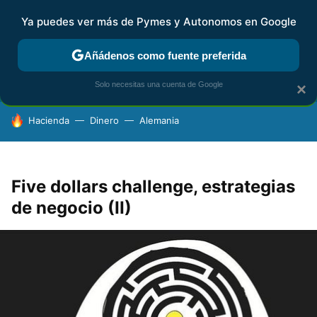
Ya puedes ver más de Pymes y Autonomos en Google
FISCALIDAD Y CONTABILIDAD
KIT DIGITAL
RENTA
AG
Añádenos como fuente preferida
Solo necesitas una cuenta de Google
×
HOY SE HABLA DE
Hacienda
Dinero
Alemania
Five dollars challenge, estrategias
de negocio (II)