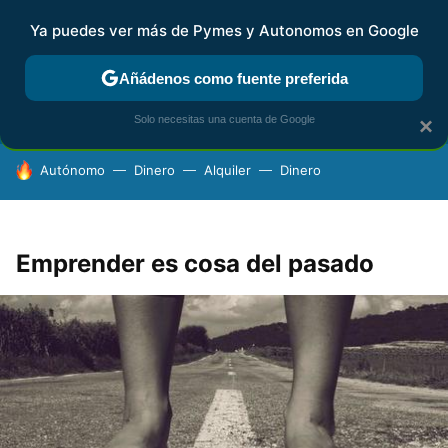
Ya puedes ver más de Pymes y Autonomos en Google
FISCALIDAD Y CONTABILIDAD
KIT DIGITAL
RENTA
AG
Añádenos como fuente preferida
Solo necesitas una cuenta de Google
×
HOY SE HABLA DE
Autónomo
Dinero
Alquiler
Dinero
Emprender es cosa del pasado