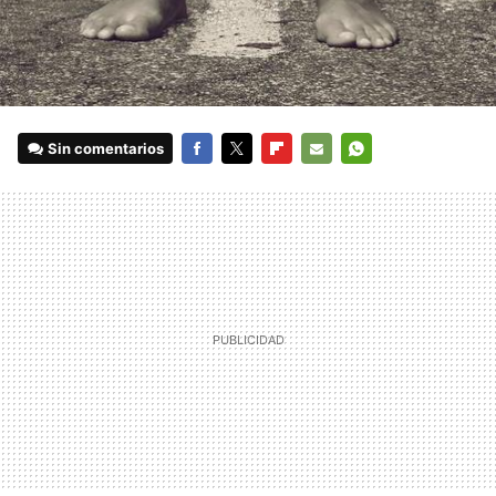
Sin comentarios
FACEBOOK
TWITTER
FLIPBOARD
E-
WHATSAPP
MAIL