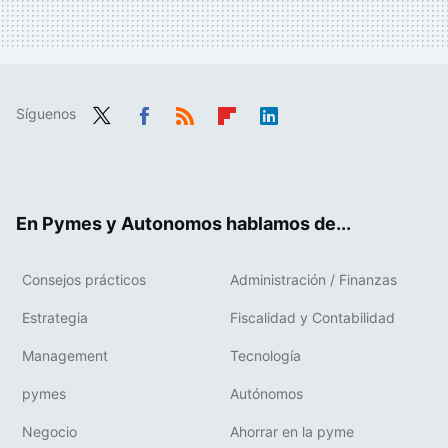
Síguenos
Twit
Fac
RSS
Flip
Link
ter
ebo
boa
edIn
ok
rd
En Pymes y Autonomos hablamos de...
Consejos prácticos
Administración / Finanzas
Estrategia
Fiscalidad y Contabilidad
Management
Tecnología
pymes
Autónomos
Negocio
Ahorrar en la pyme