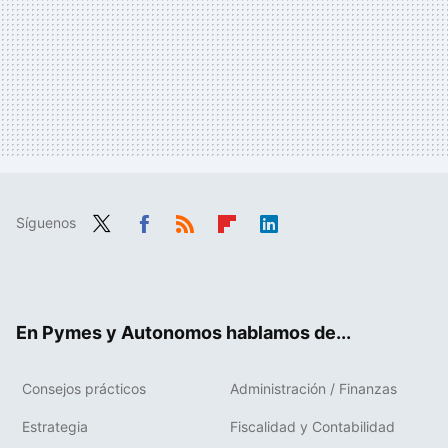
Síguenos
Twit
Fac
RSS
Flip
Link
ter
ebo
boa
edIn
ok
rd
En Pymes y Autonomos hablamos de...
Consejos prácticos
Administración / Finanzas
Estrategia
Fiscalidad y Contabilidad