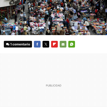
1 comentario
FACEBOOK
TWITTER
FLIPBOARD
E-
WHATSAPP
MAIL