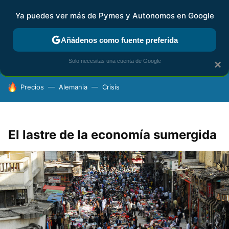
Ya puedes ver más de Pymes y Autonomos en Google
FISCALIDAD Y CONTABILIDAD
KIT DIGITAL
RENTA
AG
Añádenos como fuente preferida
Solo necesitas una cuenta de Google
×
HOY SE HABLA DE
Precios
Alemania
Crisis
El lastre de la economía sumergida