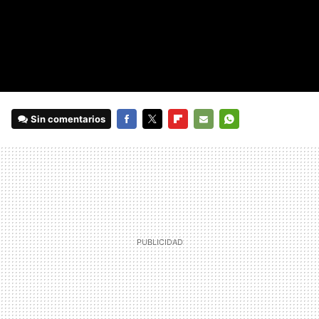
Sin comentarios
FACEBOOK
TWITTER
FLIPBOARD
E-
WHATSAPP
MAIL