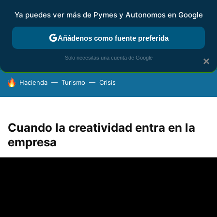
Ya puedes ver más de Pymes y Autonomos en Google
FISCALIDAD Y CONTABILIDAD
KIT DIGITAL
RENTA
AG
Añádenos como fuente preferida
Solo necesitas una cuenta de Google
×
HOY SE HABLA DE
Hacienda
Turismo
Crisis
Cuando la creatividad entra en la
empresa