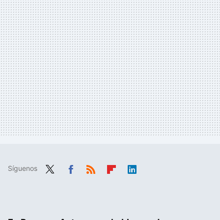
Síguenos
Twit
Fac
RSS
Flip
Link
ter
ebo
boa
edIn
ok
rd