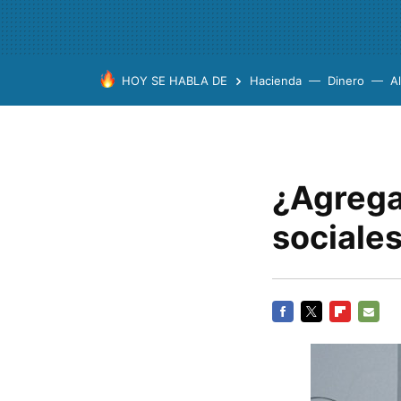
HOY SE HABLA DE
Hacienda
Dinero
A
¿Agregar
sociale
FACEBOOK
TWITTER
FLIPBOARD
E-
MAIL