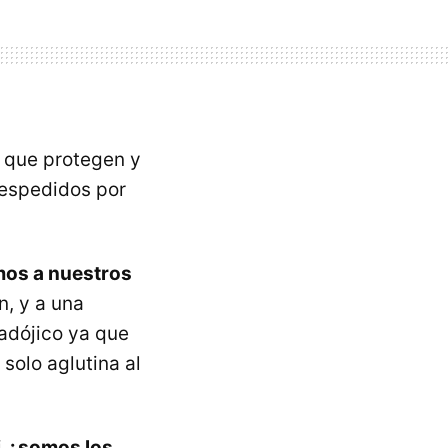
s que protegen y
despedidos por
mos a nuestros
n, y a una
radójico ya que
solo aglutina al
i
¿somos los