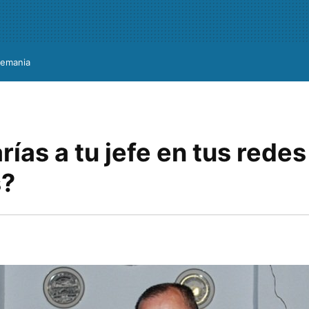
lemania
ías a tu jefe en tus redes
s?