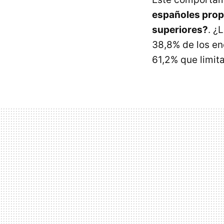
españoles prope
superiores?
. ¿
38,8% de los e
61,2% que limita