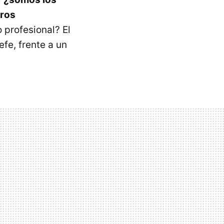
tros
o profesional? El
fe, frente a un