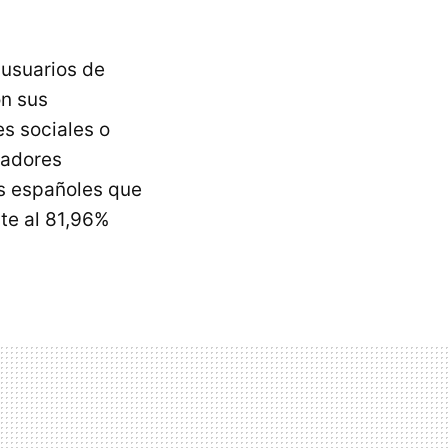
 usuarios de
on sus
es sociales o
jadores
os españoles que
nte al 81,96%