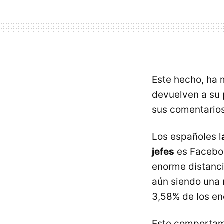
Este hecho, ha 
devuelven a su 
sus comentarios
Los españoles l
jefes
es Faceboo
enorme distancia
aún siendo una r
3,58% de los e
Este comportami