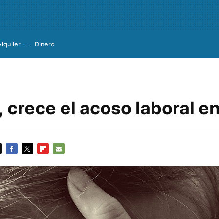
Alquiler
Dinero
 crece el acoso laboral e
FACEBOOK
TWITTER
FLIPBOARD
E-
MAIL