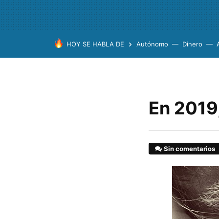
HOY SE HABLA DE
Autónomo
Dinero
En 2019,
Sin comentarios