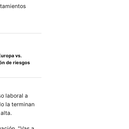
rtamientos
uropa vs.
ión de riesgos
o laboral a
lo la terminan
alta.
uación. "Vas a