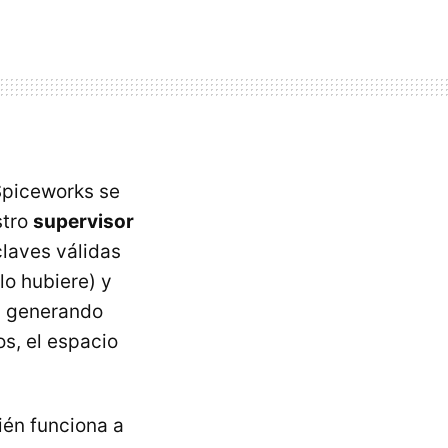
Spiceworks se
stro
supervisor
claves válidas
lo hubiere) y
y generando
os, el espacio
ién funciona a