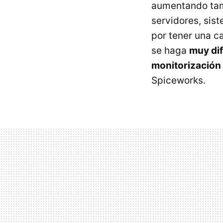
aumentando tam
servidores, sis
por tener una c
se haga
muy dif
monitorización i
Spiceworks.