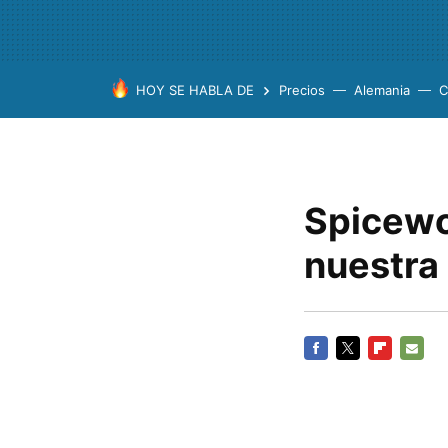
HOY SE HABLA DE
Precios
Alemania
C
Spicewo
nuestra
FACEBOOK
TWITTER
FLIPBOARD
E-
MAIL