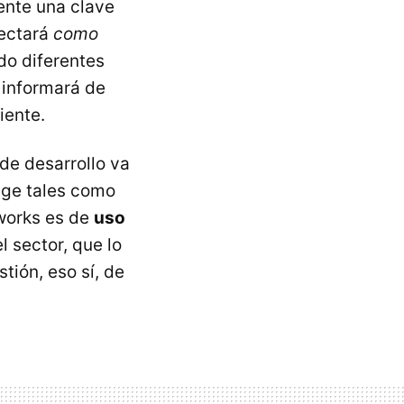
mente una clave
nectará
como
ndo diferentes
 informará de
iente.
 de desarrollo va
nge tales como
works es de
uso
 sector, que lo
tión, eso sí, de