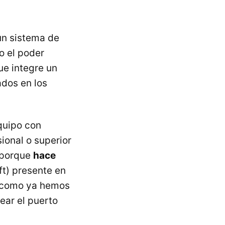
un sistema de
o el poder
ue integre un
ados en los
quipo con
ional o superior
í porque
hace
ft) presente en
o, como ya hemos
ear el puerto