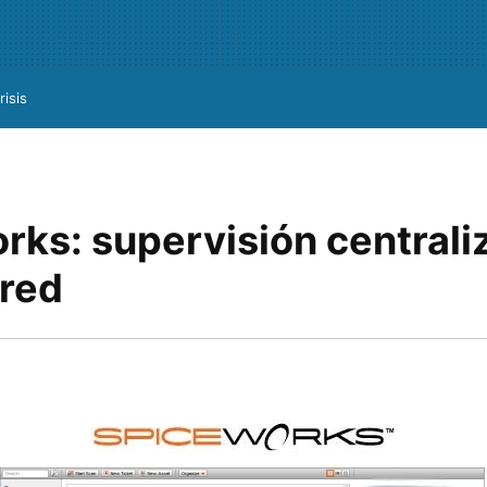
risis
rks: supervisión centrali
 red