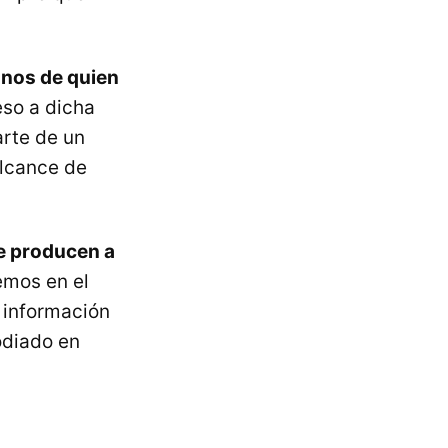
anos de quien
eso a dicha
arte de un
alcance de
e producen a
emos en el
 información
odiado en