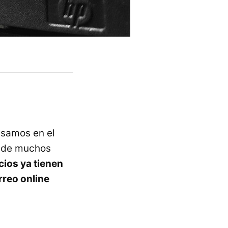
nsamos en el
donde muchos
ios ya tienen
orreo online