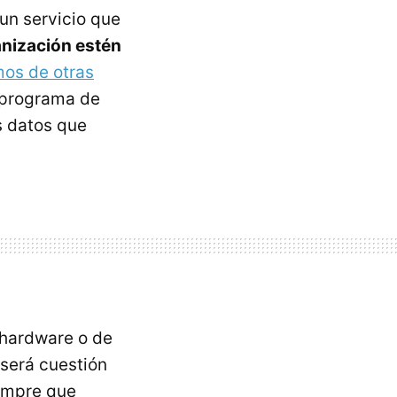
un servicio que
anización estén
os de otras
l programa de
s datos que
 hardware o de
 será cuestión
iempre que