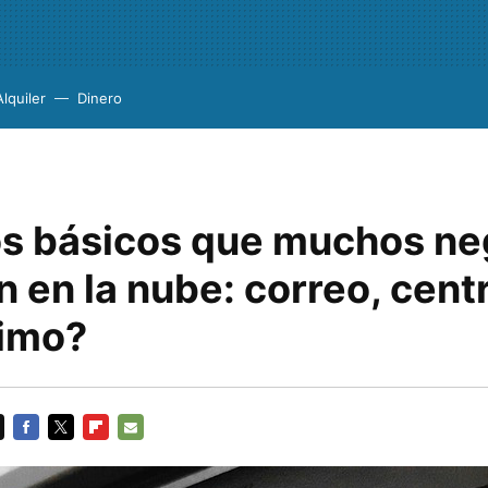
Alquiler
Dinero
os básicos que muchos ne
n en la nube: correo, centr
ximo?
FACEBOOK
TWITTER
FLIPBOARD
E-
MAIL