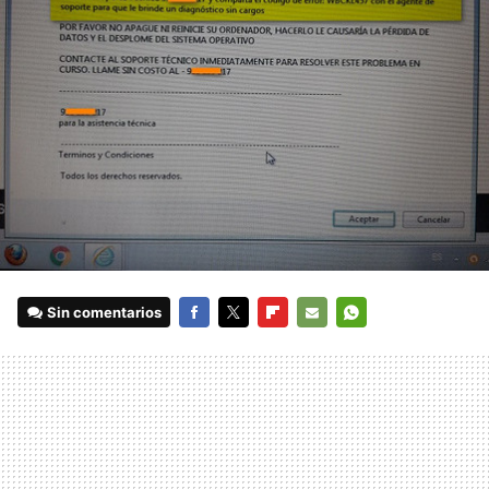
Sin comentarios
FACEBOOK
TWITTER
FLIPBOARD
E-
WHATSAPP
MAIL