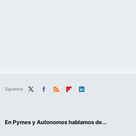
Síguenos
Twit
Fac
RSS
Flip
Link
ter
ebo
boa
edIn
ok
rd
En Pymes y Autonomos hablamos de...