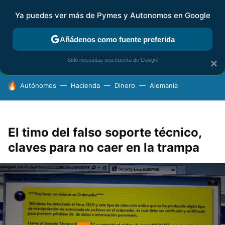
Ya puedes ver más de Pymes y Autonomos en Google
FISCALIDAD Y CONTABILIDAD
KIT DIGITAL
RENTA
AG
Añádenos como fuente preferida
Solo necesitas una cuenta de Google
×
HOY SE HABLA DE
Autónomos
Hacienda
Dinero
Alemania
El timo del falso soporte técnico,
claves para no caer en la trampa