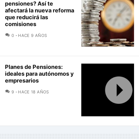
pensiones? Así te
afectará la nueva reforma
que reducirá las
comisiones
COMENTARIOS
0
HACE 9 AÑOS
Planes de Pensiones:
ideales para autónomos y
empresarios
COMENTARIOS
9
HACE 18 AÑOS