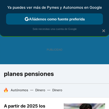
Ya puedes ver más de Pymes y Autonomos en Google
FISCALIDAD Y CONTABILIDAD
KIT DIGITAL
RENTA
AG
Añádenos como fuente preferida
Solo necesitas una cuenta de Google
×
planes pensiones
HOY SE HABLA DE
Autónomos
Dinero
Dinero
A partir de 2025 los