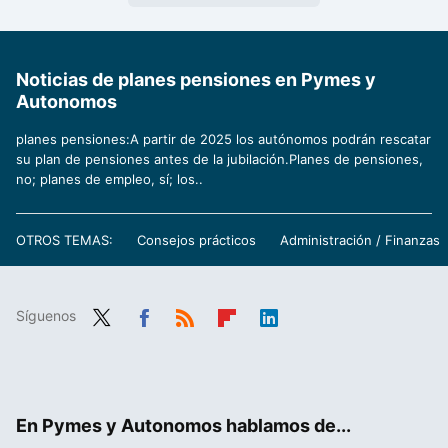
Noticias de planes pensiones en Pymes y
Autonomos
planes pensiones:A partir de 2025 los autónomos podrán rescatar
su plan de pensiones antes de la jubilación.Planes de pensiones,
no; planes de empleo, sí; los..
OTROS TEMAS:
Consejos prácticos
Administración / Finanzas
Síguenos
Twit
Fac
RSS
Flip
Link
ter
ebo
boa
edIn
ok
rd
En Pymes y Autonomos hablamos de...