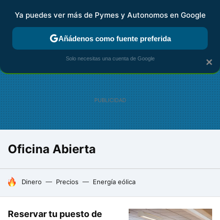
Ya puedes ver más de Pymes y Autonomos en Google
FISCALIDAD Y CONTABILIDAD
KIT DIGITAL
RENTA
AG
Añádenos como fuente preferida
Solo necesitas una cuenta de Google
×
Oficina Abierta
HOY SE HABLA DE
Dinero
Precios
Energía eólica
Reservar tu puesto de