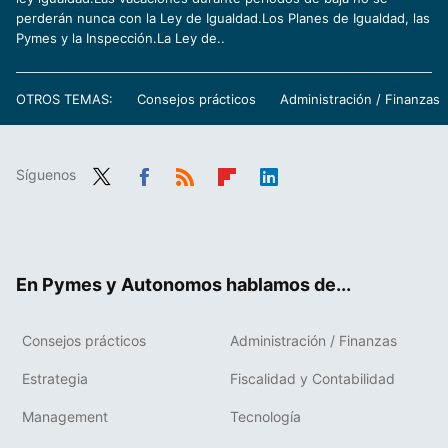
perderán nunca con la Ley de Igualdad.Los Planes de Igualdad, las
Pymes y la Inspección.La Ley de..
OTROS TEMAS:
Consejos prácticos
Administración / Finanzas
Síguenos
Twit
Fac
RSS
Flip
Link
ter
ebo
boa
edIn
ok
rd
En Pymes y Autonomos hablamos de...
Consejos prácticos
Administración / Finanzas
Estrategia
Fiscalidad y Contabilidad
Management
Tecnología