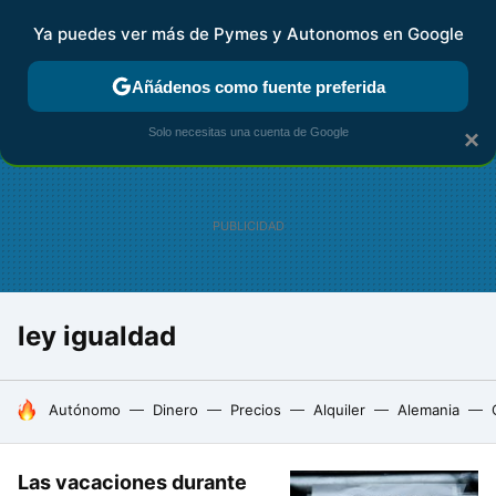
Ya puedes ver más de Pymes y Autonomos en Google
FISCALIDAD Y CONTABILIDAD
KIT DIGITAL
RENTA
AG
Añádenos como fuente preferida
Solo necesitas una cuenta de Google
×
ley igualdad
HOY SE HABLA DE
Autónomo
Dinero
Precios
Alquiler
Alemania
Las vacaciones durante