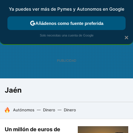
Ya puedes ver más de Pymes y Autonomos en Google
FISCALIDAD Y CONTABILIDAD
KIT DIGITAL
RENTA
AG
Añádenos como fuente preferida
Solo necesitas una cuenta de Google
×
Jaén
HOY SE HABLA DE
Autónomos
Dinero
Dinero
Un millón de euros de