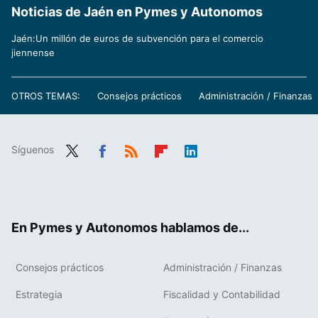
Noticias de Jaén en Pymes y Autonomos
Jaén:Un millón de euros de subvención para el comercio
jiennense
OTROS TEMAS:
Consejos prácticos
Administración / Finanzas
Síguenos
Twit
Fac
RSS
Flip
Link
ter
ebo
boa
edIn
ok
rd
En Pymes y Autonomos hablamos de...
Consejos prácticos
Administración / Finanzas
Estrategia
Fiscalidad y Contabilidad