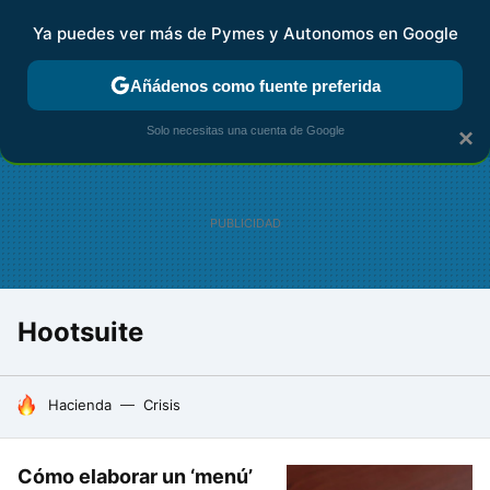
Ya puedes ver más de Pymes y Autonomos en Google
FISCALIDAD Y CONTABILIDAD
KIT DIGITAL
RENTA
AG
Añádenos como fuente preferida
Solo necesitas una cuenta de Google
×
Hootsuite
HOY SE HABLA DE
Hacienda
Crisis
Cómo elaborar un ‘menú’