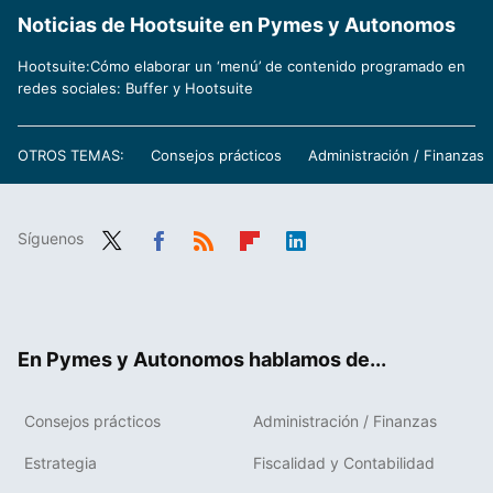
Noticias de Hootsuite en Pymes y Autonomos
Hootsuite:Cómo elaborar un ‘menú’ de contenido programado en
redes sociales: Buffer y Hootsuite
OTROS TEMAS:
Consejos prácticos
Administración / Finanzas
Síguenos
Twit
Fac
RSS
Flip
Link
ter
ebo
boa
edIn
ok
rd
En Pymes y Autonomos hablamos de...
Consejos prácticos
Administración / Finanzas
Estrategia
Fiscalidad y Contabilidad