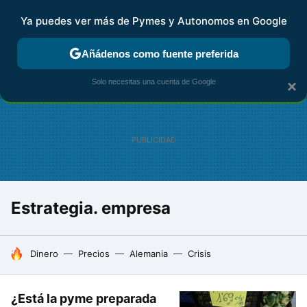
Ya puedes ver más de Pymes y Autonomos en Google
FISCALIDAD Y CONTABILIDAD
KIT DIGITAL
RENTA
AG
Añádenos como fuente preferida
Solo necesitas una cuenta de Google
×
Estrategia. empresa
HOY SE HABLA DE
Dinero
Precios
Alemania
Crisis
¿Está la pyme preparada