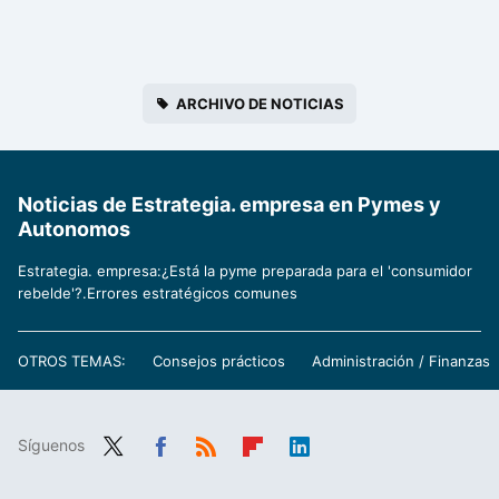
ARCHIVO DE NOTICIAS
Noticias de Estrategia. empresa en Pymes y
Autonomos
Estrategia. empresa:¿Está la pyme preparada para el 'consumidor
rebelde'?.Errores estratégicos comunes
OTROS TEMAS:
Consejos prácticos
Administración / Finanzas
Síguenos
Twit
Fac
RSS
Flip
Link