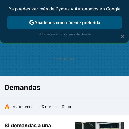
Ya puedes ver más de Pymes y Autonomos en Google
FISCALIDAD Y CONTABILIDAD
KIT DIGITAL
RENTA
AG
Añádenos como fuente preferida
Solo necesitas una cuenta de Google
×
Demandas
HOY SE HABLA DE
Autónomos
Dinero
Dinero
Si demandas a una