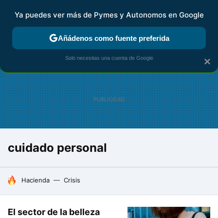
Ya puedes ver más de Pymes y Autonomos en Google
FISCALIDAD Y CONTABILIDAD
KIT DIGITAL
RENTA
AG
Añádenos como fuente preferida
Solo necesitas una cuenta de Google
×
cuidado personal
HOY SE HABLA DE
Hacienda
Crisis
El sector de la belleza