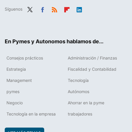
Síguenos
Twit
Fac
RSS
Flip
Link
ter
ebo
boa
edIn
ok
rd
En Pymes y Autonomos hablamos de...
Consejos prácticos
Administración / Finanzas
Estrategia
Fiscalidad y Contabilidad
Management
Tecnología
pymes
Autónomos
Negocio
Ahorrar en la pyme
Tecnología en la empresa
trabajadores