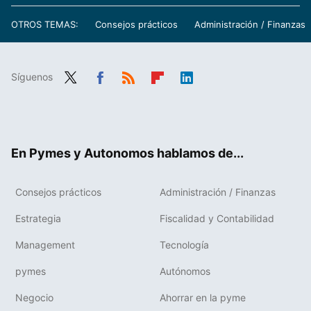
OTROS TEMAS:
Consejos prácticos
Administración / Finanzas
Síguenos
Twit
Fac
RSS
Flip
Link
ter
ebo
boa
edIn
ok
rd
En Pymes y Autonomos hablamos de...
Consejos prácticos
Administración / Finanzas
Estrategia
Fiscalidad y Contabilidad
Management
Tecnología
pymes
Autónomos
Negocio
Ahorrar en la pyme