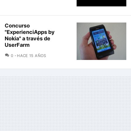
Concurso
"ExperienciApps by
Nokia" a través de
UserFarm
COMENTARIOS
0
HACE 15 AÑOS