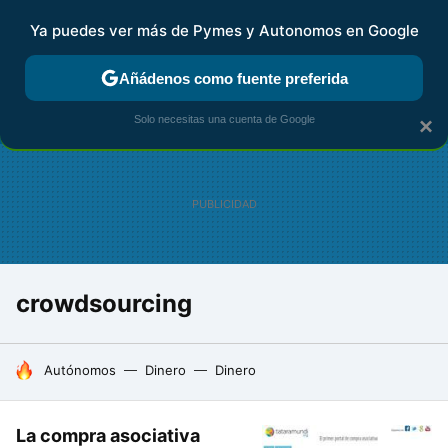
Ya puedes ver más de Pymes y Autonomos en Google
FISCALIDAD Y CONTABILIDAD
KIT DIGITAL
RENTA
AG
Añádenos como fuente preferida
Solo necesitas una cuenta de Google
×
crowdsourcing
HOY SE HABLA DE
Autónomos
Dinero
Dinero
La compra asociativa