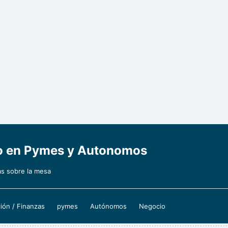
ajo en Pymes y Autonomos
as sobre la mesa
ión / Finanzas
pymes
Autónomos
Negocio