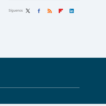
Síguenos
Twit
Fac
RSS
Flip
Link
ter
ebo
boa
edIn
ok
rd