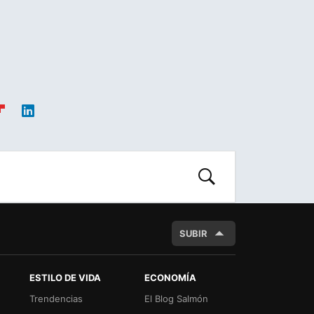
ip
Link
oa
edIn
d
BUSCAR
SUBIR
ESTILO DE VIDA
ECONOMÍA
Trendencias
El Blog Salmón