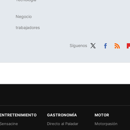
Negocio
trabajadores
Síguenos
Twit
Fac
RSS
Fl
ter
ebo
b
ok
r
ENTRETENIMIENTO
GASTRONOMÍA
MOTOR
Sensacine
Directo al Paladar
Motorpasión