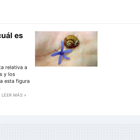
uál es
a relativa a
s y los
 esta figura
s
LEER MÁS »