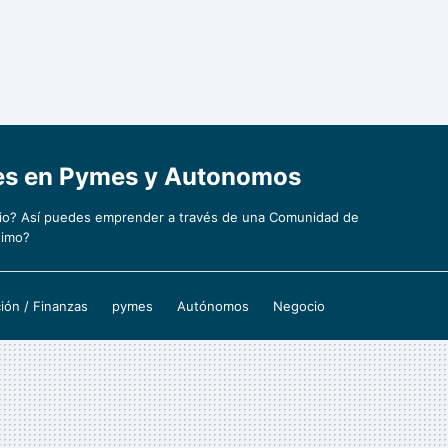
nes en Pymes y Autonomos
cio? Así puedes emprender a través de una Comunidad de
nimo?
ión / Finanzas
pymes
Autónomos
Negocio