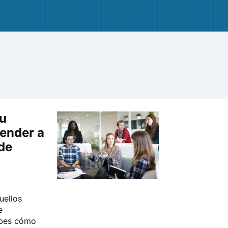
tu
ender a
de
uellos
e
abes cómo