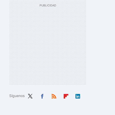
Síguenos
Twit
Fac
RSS
Flip
Link
ter
ebo
boa
edIn