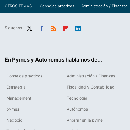
OTROS TEMAS:
Consejos prácticos
Administración / Finanzas
Síguenos
Twit
Fac
RSS
Flip
Link
ter
ebo
boa
edIn
ok
rd
En Pymes y Autonomos hablamos de...
Consejos prácticos
Administración / Finanzas
Estrategia
Fiscalidad y Contabilidad
Management
Tecnología
pymes
Autónomos
Negocio
Ahorrar en la pyme