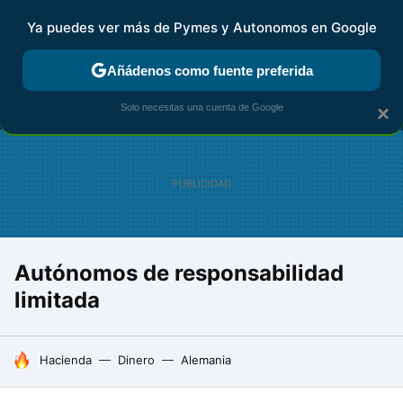
Ya puedes ver más de Pymes y Autonomos en Google
MENÚ
NUEVO
Añádenos como fuente preferida
FISCALIDAD Y CONTABILIDAD
KIT DIGITAL
RENTA
AG
Solo necesitas una cuenta de Google
×
Autónomos de responsabilidad
limitada
HOY SE HABLA DE
Hacienda
Dinero
Alemania