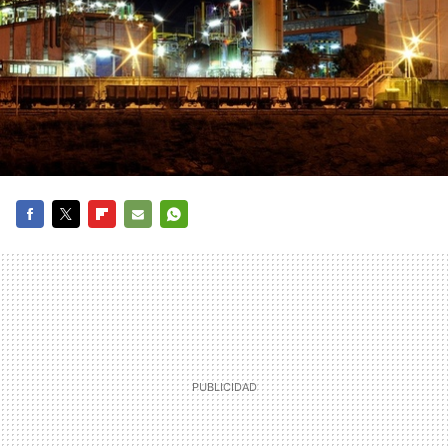
FACEBOOK
TWITTER
FLIPBOARD
E-
WHATSAPP
MAIL