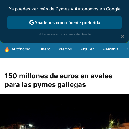
Ya puedes ver más de Pymes y Autonomos en Google
FISCALIDAD Y CONTABILIDAD
KIT DIGITAL
RENTA
AG
Añádenos como fuente preferida
Solo necesitas una cuenta de Google
×
HOY SE HABLA DE
Autónomo
Dinero
Precios
Alquiler
Alemania
C
150 millones de euros en avales
para las pymes gallegas