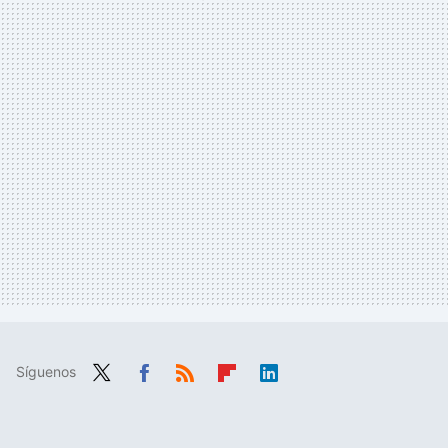
Síguenos
Twit
Fac
RSS
Flip
Link
ter
ebo
boa
edIn