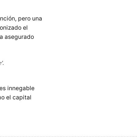
nción, pero una
onizado el
 ha asegurado
'.
es innegable
o el capital