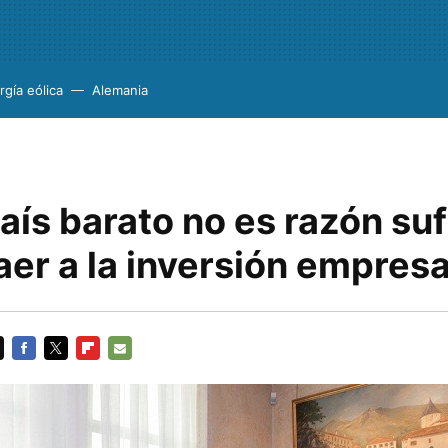
rgía eólica
Alemania
aís barato no es razón suf
aer a la inversión empresa
FACEBOOK
TWITTER
FLIPBOARD
E-
MAIL