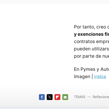
Por tanto, creo
y exenciones fi
contratos empres
pueden utilizar
por parte de nu
En Pymes y Au
Imagen |
irekia
TEMAS
Reflexion
FACEBOOK
TWITTER
FLIPBOARD
E-
MAIL