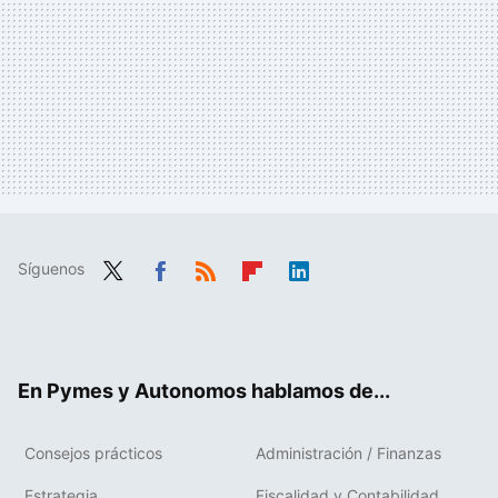
Síguenos
Twit
Fac
RSS
Flip
Link
ter
ebo
boa
edIn
ok
rd
En Pymes y Autonomos hablamos de...
Consejos prácticos
Administración / Finanzas
Estrategia
Fiscalidad y Contabilidad