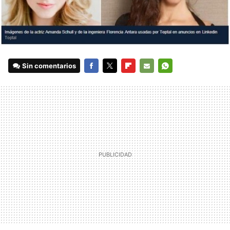
Sin comentarios
FACEBOOK
TWITTER
FLIPBOARD
E-
WHATSAPP
MAIL