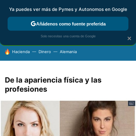
Ya puedes ver más de Pymes y Autonomos en Google
FISCALIDAD Y CONTABILIDAD
KIT DIGITAL
RENTA
AG
Añádenos como fuente preferida
Solo necesitas una cuenta de Google
×
HOY SE HABLA DE
Hacienda
Dinero
Alemania
De la apariencia física y las
profesiones