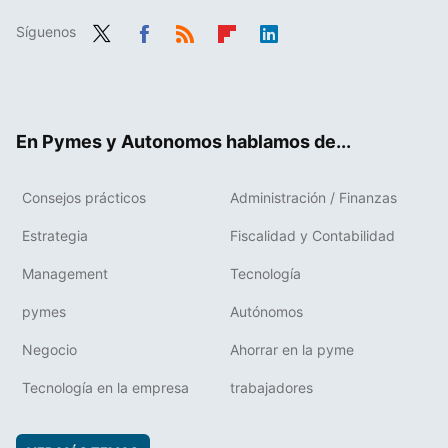
Síguenos
Twit
Fac
RSS
Flip
Link
ter
ebo
boa
edIn
ok
rd
En Pymes y Autonomos hablamos de...
Consejos prácticos
Administración / Finanzas
Estrategia
Fiscalidad y Contabilidad
Management
Tecnología
pymes
Autónomos
Negocio
Ahorrar en la pyme
Tecnología en la empresa
trabajadores