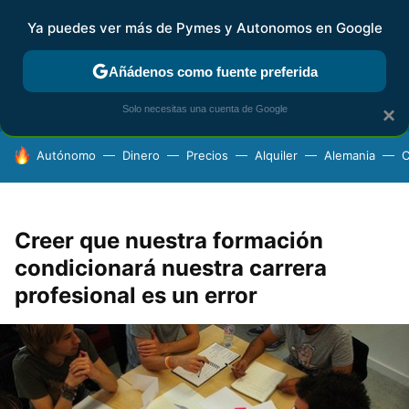
Ya puedes ver más de Pymes y Autonomos en Google
FISCALIDAD Y CONTABILIDAD
KIT DIGITAL
RENTA
AG
Añádenos como fuente preferida
Solo necesitas una cuenta de Google
×
HOY SE HABLA DE
Autónomo
Dinero
Precios
Alquiler
Alemania
C
Creer que nuestra formación
condicionará nuestra carrera
profesional es un error