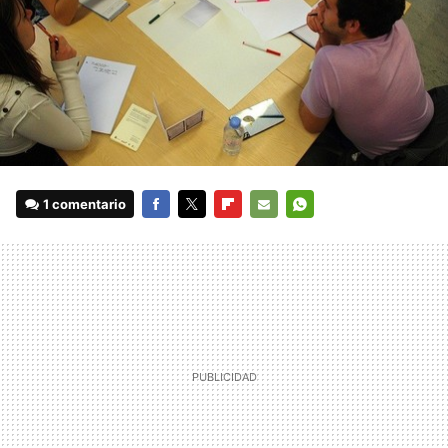
1 comentario
FACEBOOK
TWITTER
FLIPBOARD
E-
WHATSAPP
MAIL