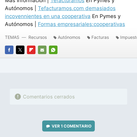
Más Información |
Tefacturamos
En Pymes y
Autónomos |
Tefacturamos.com demasiados
incovennientes en una cooperativa
En Pymes y
Autónomos |
Formas empresariales:cooperativas
TEMAS
Recursos
Autónomos
Facturas
Impuest
FACEBOOK
TWITTER
FLIPBOARD
E-
WHATSAPP
MAIL
Comentarios cerrados
VER
1 COMENTARIO