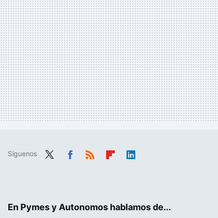
Síguenos
Twit
Fac
RSS
Flip
Link
ter
ebo
boa
edIn
ok
rd
En Pymes y Autonomos hablamos de...