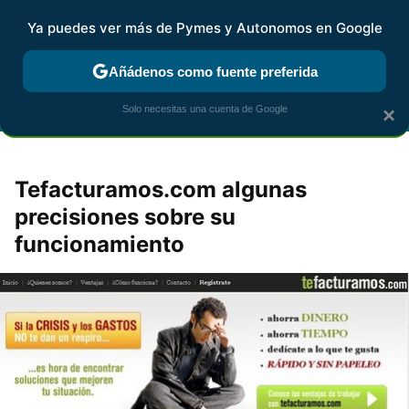
Ya puedes ver más de Pymes y Autonomos en Google
FISCALIDAD Y CONTABILIDAD
KIT DIGITAL
RENTA
AG
Añádenos como fuente preferida
Solo necesitas una cuenta de Google
×
Tefacturamos.com algunas
precisiones sobre su
funcionamiento