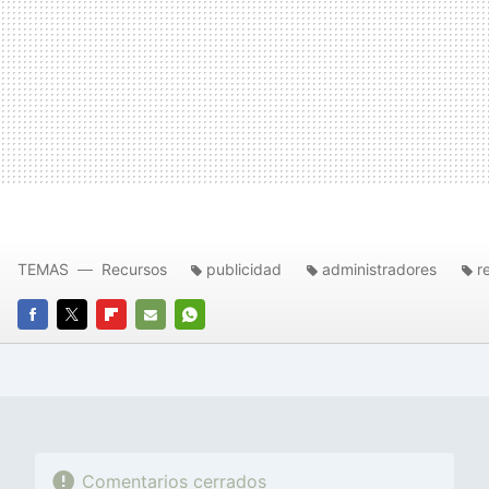
TEMAS
Recursos
publicidad
administradores
r
FACEBOOK
TWITTER
FLIPBOARD
E-
WHATSAPP
MAIL
Comentarios cerrados