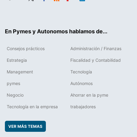
Twit
Fac
RSS
Flip
Link
ter
ebo
boa
edIn
ok
rd
En Pymes y Autonomos hablamos de...
Consejos prácticos
Administración / Finanzas
Estrategia
Fiscalidad y Contabilidad
Management
Tecnología
pymes
Autónomos
Negocio
Ahorrar en la pyme
Tecnología en la empresa
trabajadores
VER MÁS TEMAS