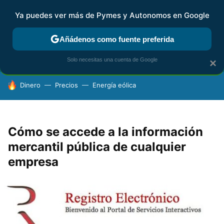
Ya puedes ver más de Pymes y Autonomos en Google
FISCALIDAD Y CONTABILIDAD
KIT DIGITAL
RENTA
AG
Añádenos como fuente preferida
Solo necesitas una cuenta de Google
×
HOY SE HABLA DE
Dinero
Precios
Energía eólica
Cómo se accede a la información
mercantil pública de cualquier
empresa