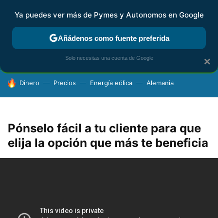
Ya puedes ver más de Pymes y Autonomos en Google
FISCALIDAD Y CONTABILIDAD
KIT DIGITAL
RENTA
AG
Añádenos como fuente preferida
Solo necesitas una cuenta de Google
×
HOY SE HABLA DE
Dinero
Precios
Energía eólica
Alemania
Pónselo fácil a tu cliente para que
elija la opción que más te beneficia