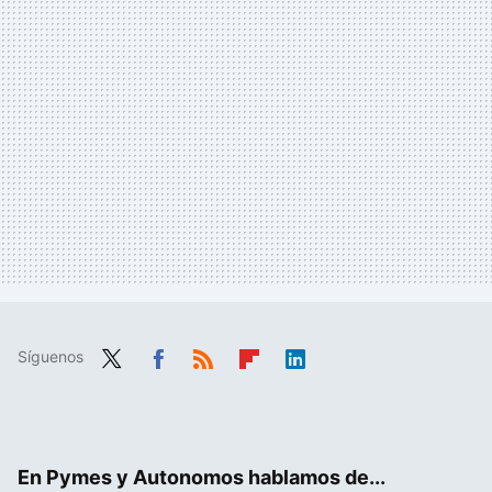
Síguenos
Twit
Fac
RSS
Flip
Link
ter
ebo
boa
edIn
ok
rd
En Pymes y Autonomos hablamos de...