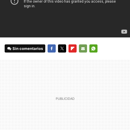
Sin comentarios
FACEBOOK
TWITTER
FLIPBOARD
E-
WHATSAPP
MAIL