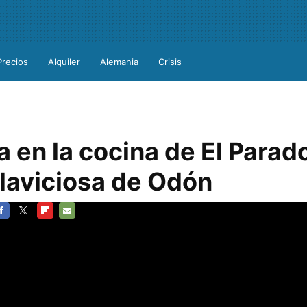
Precios
Alquiler
Alemania
Crisis
a en la cocina de El Parad
illaviciosa de Odón
ACEBOOK
TWITTER
FLIPBOARD
E-
MAIL