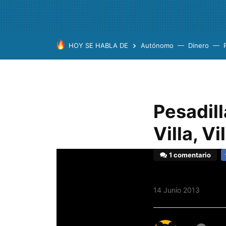
HOY SE HABLA DE
Autónomo
Dinero
Pesadill
Villa, V
1 comentario
F
14 Junio 2013