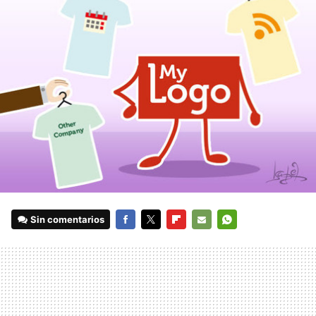
Sin comentarios
FACEBOOK
TWITTER
FLIPBOARD
E-
WHATSAPP
MAIL