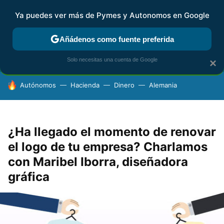
Ya puedes ver más de Pymes y Autonomos en Google
FISCALIDAD Y CONTABILIDAD
KIT DIGITAL
RENTA
AG
Añádenos como fuente preferida
Solo necesitas una cuenta de Google
×
HOY SE HABLA DE
Autónomos
Hacienda
Dinero
Alemania
¿Ha llegado el momento de renovar
el logo de tu empresa? Charlamos
con Maribel Iborra, diseñadora
gráfica