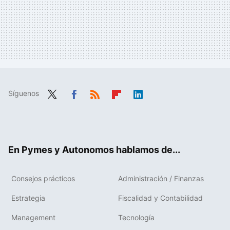
Síguenos
Twit
Fac
RSS
Flip
Link
ter
ebo
boa
edIn
ok
rd
En Pymes y Autonomos hablamos de...
Consejos prácticos
Administración / Finanzas
Estrategia
Fiscalidad y Contabilidad
Management
Tecnología