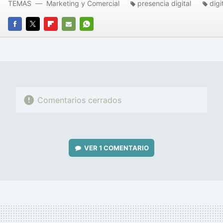
TEMAS
Marketing y Comercial
presencia digital
digi
FACEBOOK
TWITTER
FLIPBOARD
E-
WHATSAPP
MAIL
Comentarios cerrados
VER
1 COMENTARIO