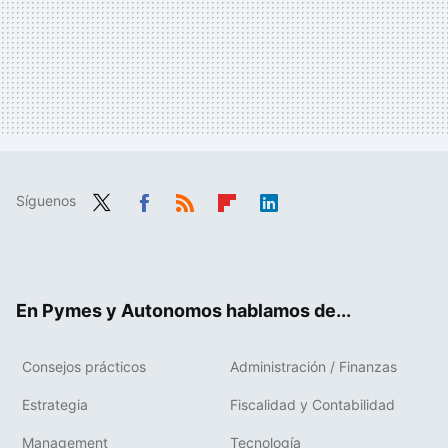
Síguenos
Twit
Fac
RSS
Flip
Link
ter
ebo
boa
edIn
ok
rd
En Pymes y Autonomos hablamos de...
Consejos prácticos
Administración / Finanzas
Estrategia
Fiscalidad y Contabilidad
Management
Tecnología