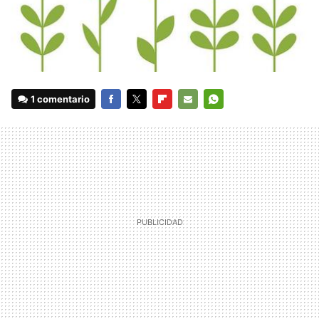
1 comentario
FACEBOOK
TWITTER
FLIPBOARD
E-
WHATSAPP
MAIL