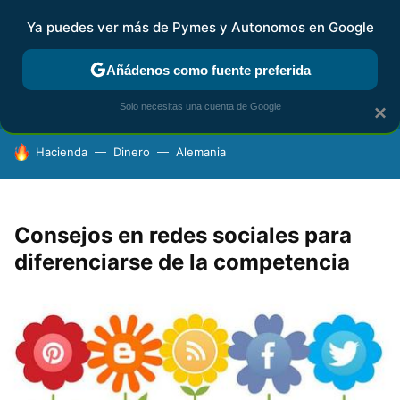
Ya puedes ver más de Pymes y Autonomos en Google
FISCALIDAD Y CONTABILIDAD
KIT DIGITAL
RENTA
AG
Añádenos como fuente preferida
Solo necesitas una cuenta de Google
×
HOY SE HABLA DE
Hacienda
Dinero
Alemania
Consejos en redes sociales para
diferenciarse de la competencia