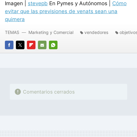
Imagen |
stevepb
En Pymes y Autónomos |
Cómo
evitar que las previsiones de venats sean una
quimera
TEMAS
Marketing y Comercial
vendedores
objetivo
FACEBOOK
TWITTER
FLIPBOARD
E-
WHATSAPP
MAIL
Comentarios cerrados