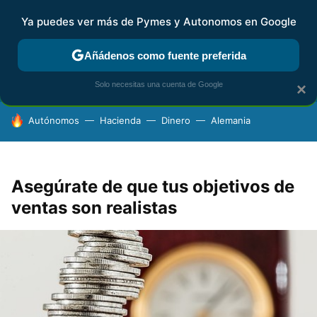
Ya puedes ver más de Pymes y Autonomos en Google
FISCALIDAD Y CONTABILIDAD
KIT DIGITAL
RENTA
AG
Añádenos como fuente preferida
Solo necesitas una cuenta de Google
×
HOY SE HABLA DE
Autónomos
Hacienda
Dinero
Alemania
Asegúrate de que tus objetivos de
ventas son realistas