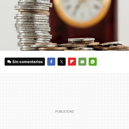
Sin comentarios
FACEBOOK
TWITTER
FLIPBOARD
E-
WHATSAPP
MAIL