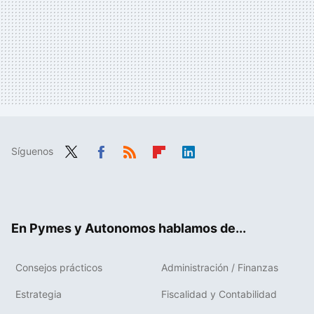
Síguenos
Twit
Fac
RSS
Flip
Link
ter
ebo
boa
edIn
ok
rd
En Pymes y Autonomos hablamos de...
Consejos prácticos
Administración / Finanzas
Estrategia
Fiscalidad y Contabilidad